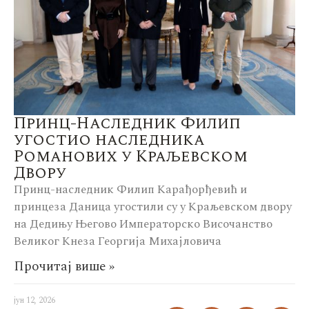
Принц-Наследник Филип
угостио наследника
Романових у Краљевском
Двору
Принц-наследник Филип Карађорђевић и
принцеза Даница угостили су у Краљевском двору
на Дедињу Његово Императорско Височанство
Великог Кнеза Георгија Михајловича
Прочитај више »
јун 12, 2026