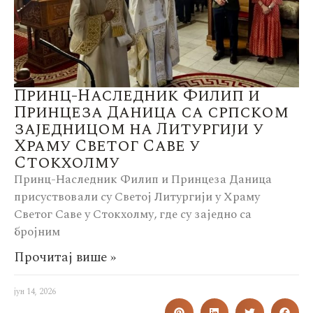
Принц-Наследник Филип и
Принцеза Даница са српском
заједницом на Литургији у
Храму Светог Саве у
Стокхолму
Принц-Наследник Филип и Принцеза Даница
присуствовали су Светој Литургији у Храму
Светог Саве у Стокхолму, где су заједно са
бројним
Прочитај више »
јун 14, 2026