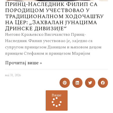
Принц-Наследник Филип са
породицом учествовао у
традиционалном ходочашћу
на Цер: „Захвалан јунацима
Дринске дивизије“
Његово Краљевско Височанство Принц-
Наследник Филип учествовао је, заједно са
супругом принцезом Даницом и њиховом децом
принцем Стефаном и принцезом Маријом
Прочитај више »
мај 31, 2026
Више