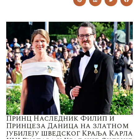
Принц Наследник Филип и
Принцеза Даница на златном
јубилеју шведског Краља Карла