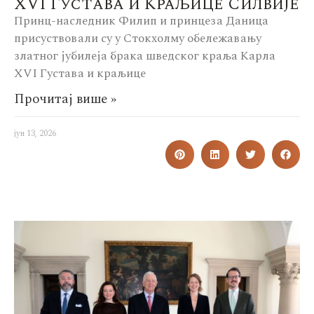
XVI Густава и Краљице Силвије
Принц-наследник Филип и принцеза Даница
присуствовали су у Стокхолму обележавању
златног јубилеја брака шведског краља Карла
XVI Густава и краљице
Прочитај више »
јун 13, 2026