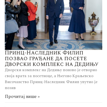
Принц-Наследник Филип
позвао грађане да посете
Дворски комплекс на Дедињу
Дворски комплекс на Дедињу поново је отворио
своја врата за посетиоце, а Његово Краљевско
Височанство Принц-Наследник Филип упутио је
позив
Прочитај више »