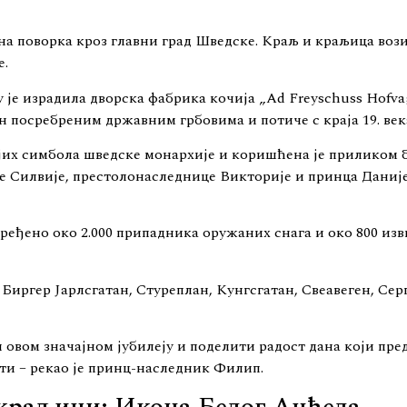
а поворка кроз главни град Шведске. Краљ и краљица возили
е.
оју је израдила дворска фабрика кочија „Ad Freyschuss Hofva
ен посребреним државним грбовима и потиче с краја 19. век
ијих симбола шведске монархије и коришћена је приликом 
е Силвије, престолонаследнице Викторије и принца Даниј
ређено око 2.000 припадника оружаних снага и око 800 изв
Биргер Јарлсгатан, Стуреплан, Кунгсгатан, Свеавеген, Серг
и овом значајном јубилеју и поделити радост дана који пр
ти – рекао је принц-наследник Филип.