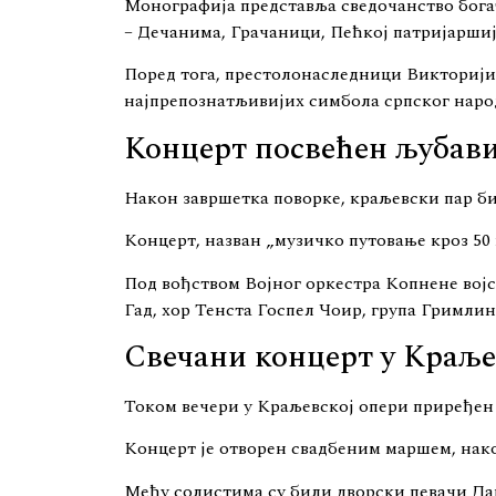
Монографија представља сведочанство богат
– Дечанима, Грачаници, Пећкој патријарши
Поред тога, престолонаследници Викторији
најпрепознатљивијих симбола српског народ
Концерт посвећен љубав
Након завршетка поворке, краљевски пар био
Концерт, назван „музичко путовање кроз 50 
Под вођством Војног оркестра Копнене војс
Гад, хор Тенста Госпел Чоир, група Гримли
Свечани концерт у Краље
Током вечери у Краљевској опери приређен ј
Концерт је отворен свадбеним маршем, нако
Међу солистима су били дворски певачи Да