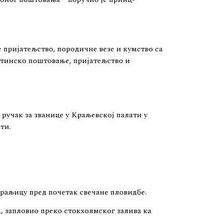
 пријатељство, породичне везе и кумство са
стинско поштовање, пријатељство и
ручак за званице у Краљевској палати у
ти.
краљицу пред почетак свечане пловидбе.
, запловио преко стокхолмског залива ка