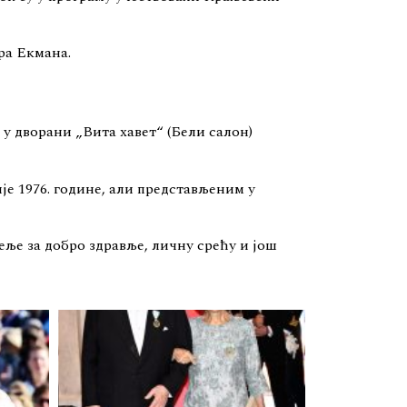
ра Екмана.
у дворани „Вита хавет“ (Бели салон)
е 1976. године, али представљеним у
ље за добро здравље, личну срећу и још