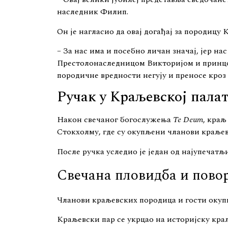
наследник Филип.
Он је нагласио да овај догађај за породицу
– За нас има и посебно личан значај, јер н
Престолонаследницом Викторијом и принцом
породичне вредности негују и преносе кроз
Ручак у Краљевској пала
Након свечаног богослужења
Te Deum
, краљ
Стокхолму, где су окупљени чланови краљев
После ручка уследио је један од најупечатљ
Свечана пловидба и пово
Чланови краљевских породица и гости окупи
Краљевски пар се укрцао на историјску кра