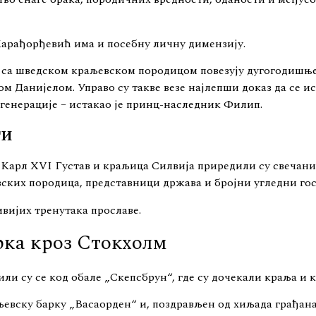
 Карађорђевић има и посебну личну димензију.
ас са шведском краљевском породицом повезују дугогодишње
 Данијелом. Управо су такве везе најлепши доказ да се и
 генерације – истакао је принц-наследник Филип.
ти
 Карл XVI Густав и краљица Силвија приредили су свечани 
ских породица, представници држава и бројни угледни гос
ивијих тренутака прославе.
рка кроз Стокхолм
ли су се код обале „Скепсбрун“, где су дочекали краља и 
љевску барку „Васаорден“ и, поздрављен од хиљада грађана