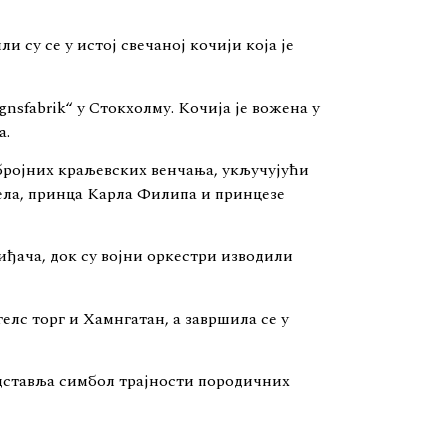
 су се у истој свечаној кочији која је
gnsfabrik“ у Стокхолму. Кочија је вожена у
а.
бројних краљевских венчања, укључујући
ела, принца Карла Филипа и принцезе
иђача, док су војни оркестри изводили
елс торг и Хамнгатан, а завршила се у
едставља симбол трајности породичних