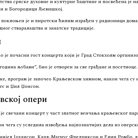
ства српске духовне и културне баштине и посвећена је н
ји и Богородици Љевишкој.
 поклоњен је и пиротски ћилим израђен у радионици дом
ног стваралаштва и занатске традиције.
и
 је почасни гост концерта који је Град Стокхолм организо
година љубави“, био је отворен за све грађане и посетиоце.
ке, програм је започео Краљевском химном, након чега су
нгс и Џил Џонсон.
вској опери
е свечани концерт у част златног венчања краљевског пара
н чега су уследила извођења најпознатијих дела из оперск
нијел Јохансон, Карл-Магнус Фредриксон и Елин Ромбо, д