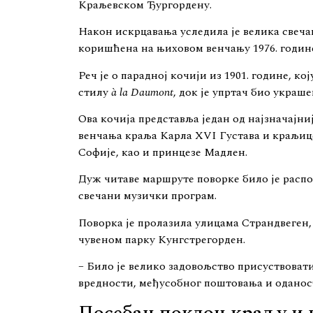
Краљевском Ђургордену.
Након искрцавања уследила је велика свечан
коришћена на њиховом венчању 1976. годин
Реч је о парадној кочији из 1901. године, к
стилу
à la Daumont
, док је упртач био украш
Ова кочија представља један од најзначајн
венчања краља Карла XVI Густава и краљиц
Софије, као и принцезе Мадлен.
Дуж читаве маршруте поворке било је распо
свечани музички програм.
Поворка је пролазила улицама Страндвеген, 
чувеном парку Кунгстрегорден.
– Било је велико задовољство присуствоват
вредности, међусобног поштовања и оданос