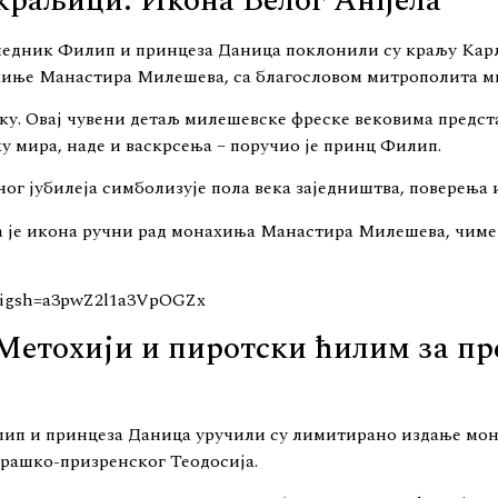
 краљици: Икона Белог Анђела
следник Филип и принцеза Даница поклонили су краљу Кар
ахиње Манастира Милешева, са благословом митрополита м
ку. Овај чувени детаљ милешевске фреске вековима предст
у мира, наде и васкрсења – поручио је принц Филип.
ног јубилеја симболизује пола века заједништва, поверења 
 је икона ручни рад монахиња Манастира Милешева, чиме с
/?igsh=a3pwZ2l1a3VpOGZx
Метохији и пиротски ћилим за пр
п и принцеза Даница уручили су лимитирано издање моног
 рашко-призренског Теодосија.