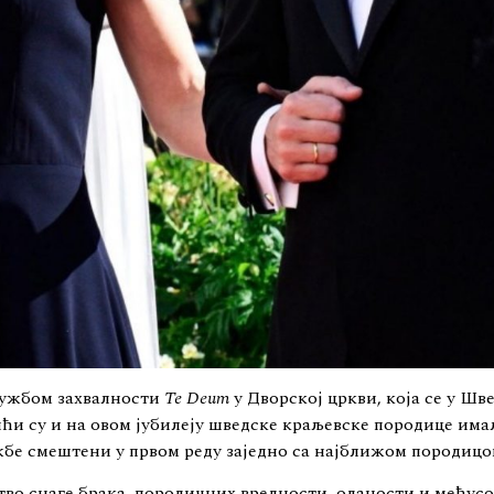
лужбом захвалности
Te Deum
у Дворској цркви, која се у Ш
ћи су и на овом јубилеју шведске краљевске породице има
ужбе смештени у првом реду заједно са најближом породиц
ство снаге брака, породичних вредности, оданости и међус