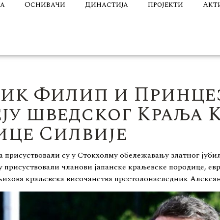
ја
Оснивачи
Династија
Пројекти
Акт
ик Филип и Принце
ју шведског Краља К
ице Силвије
присуствовали су у Стокхолму обележавању златног јубил
у присуствовали чланови јапанске краљевске породице, е
 њихова краљевска височанства престолонаследник Алекса