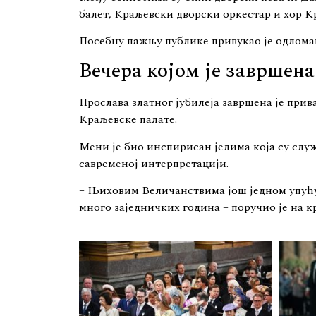
балет, Краљевски дворски оркестар и хор К
Посебну пажњу публике привукао је одлома
Вечера којом је завршена
Прослава златног јубилеја завршена је прив
Краљевске палате.
Мени је био инспирисан јелима која су слу
савременој интерпретацији.
– Њиховим Величанствима још једном упућуј
много заједничких година – поручио је на 