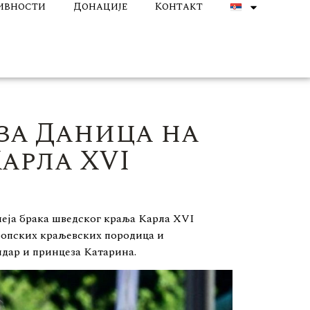
ивности
Донације
Контакт
за Даница на
арла XVI
еја брака шведског краља Карла XVI
вропских краљевских породица и
ндар и принцеза Катарина.