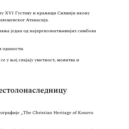
лу XVI Густаву и краљици Силвији икону
илешевског Атанасија.
авља један од најпрепознатљивијих симбола
и оданости.
е у њој спајају уметност, молитва и
естолонаследницу
рафије „The Christian Heritage of Kosovo