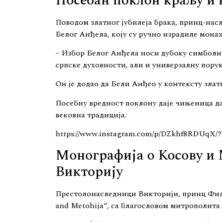
Посебан поклон краљу и
Поводом златног јубилеја брака, принц-на
Белог Анђела, коју су ручно израдиле мон
– Избор Белог Анђела носи дубоку симболи
српске духовности, али и универзалну порук
Он је додао да Бели Анђео у контексту злат
Посебну вредност поклону даје чињеница да
вековна традиција.
https://www.instagram.com/p/DZkhf8RDUqX
Монографија о Косову и 
Викторију
Престолонаследници Викторији, принц Фили
and Metohija“, са благословом митрополита