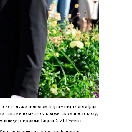
ведској служи поводом најважнијих догађаја
ли запажено место у краљевском протоколу,
ом шведског краља Карла XVI Густава.
обног поштовања – поручио је принц-