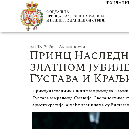
Фондаци
јун 13, 2026
Активности
Принц Наследн
златном јубиле
Густава и Краљ
Принц-наследник Филип и принцеза Даница 
Густава и краљице Силвије. Свечаностима с
аристократије, а међу званицама су били и