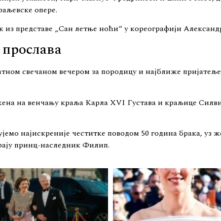
раљевске опере.
к из представе „Сан летње ноћи“ у кореографији Александ
 прослава
атном свечаном вечером за породицу и најближе пријатеље 
жена на венчању краља Карла XVI Густава и краљице Силвиј
емо најискреније честитке поводом 50 година брака, уз же
крају принц-наследник Филип.