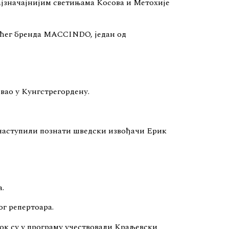
ајзначајнијим светињама Косова и Метохије
аћег бренда MACCINDO, један од
вао у Кунгстрегордену.
 наступили познати шведски извођачи Ерик
.
ог репертоара.
ок су у програму учествовали Краљевски