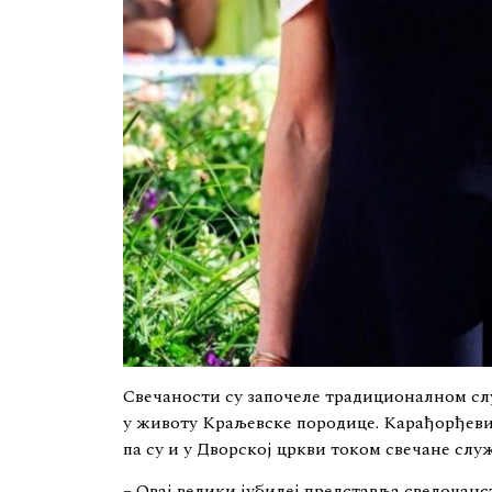
Свечаности су започеле традиционалном с
у животу Краљевске породице. Карађорђеви
па су и у Дворској цркви током свечане сл
– Овај велики јубилеј представља сведочан