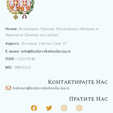
Назив
: Фондација Принца Наследника Филипа и
Принцезе Данице од Србије
Адреса
: Београд, Светог Саве 19
E-маил
:
info@kraljevskafondacija.rs
ПИБ
: 112279248
МБ
: 28832524
Контактирајте Нас
kabinet@kraljevskafondacija.rs
Пратите Нас