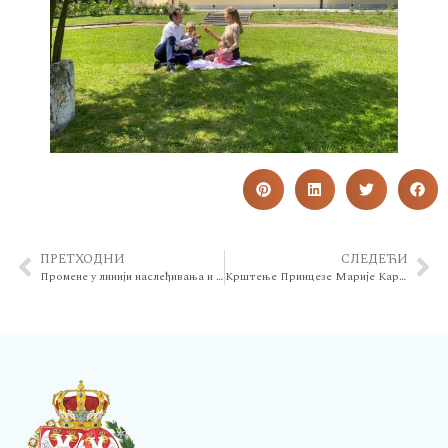
ПРЕТХОДНИ
СЛЕДЕЋИ
Промене у линији наслеђивања и нова правила о стамбеним објектима
Крштење Принцезе Марије Карађорђевић у Дворској капели Светог Андреја Првозваног