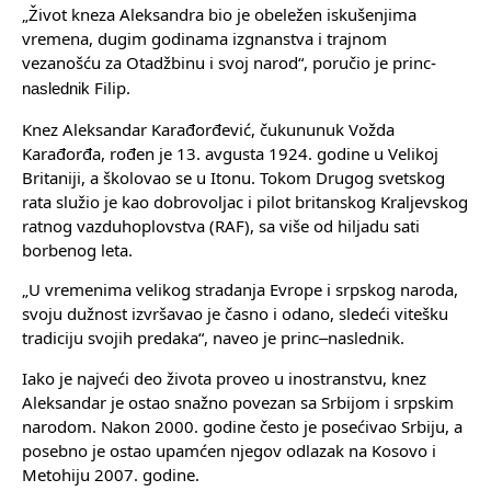
„Život kneza Aleksandra bio je obeležen iskušenjima
vremena, dugim godinama izgnanstva i trajnom
vezanošću za Otadžbinu i svoj narod“, poručio je princ
-
Filip.
naslednik
Knez Aleksandar Karađorđević, čukununuk Vožda
Karađorđa, rođen je 13. avgusta 1924. godine u Velikoj
Britaniji, a školovao se u Itonu. Tokom Drugog svetskog
rata služio je kao dobrovoljac i pilot britanskog Kraljevskog
ratnog vazduhoplovstva (RAF), sa više od hiljadu sati
borbenog leta.
„U vremenima velikog stradanja Evrope i srpskog naroda,
svoju dužnost izvršavao je časno i odano, sledeći vitešku
tradiciju svojih predaka“, naveo je princ
naslednik.
–
Iako je najveći deo života proveo u inostranstvu, knez
Aleksandar je ostao snažno povezan sa Srbijom i srpskim
narodom. Nakon 2000. godine često je posećivao Srbiju, a
posebno je ostao upamćen njegov odlazak na Kosovo i
Metohiju 2007. godine.