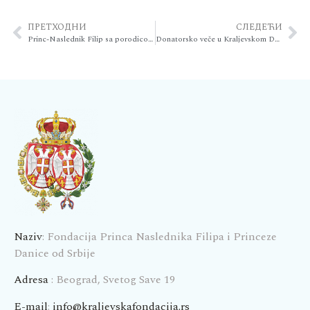
ПРЕТХОДНИ
СЛЕДЕЋИ
Princ-Naslednik Filip sa porodicom posetio selo Baničina i odao poštu herojima
Donatorsko veče u Kraljevskom Dvoru: Pokrenuta obnova hilandarskog metoha Kumica kao budućeg odmarališta za decu i mlade uz podršku Kraljevske porodice
Naziv
: Fondacija Princa Naslednika Filipa i Princeze
Danice od Srbije
Adresa
: Beograd, Svetog Save 19
E-mail
:
info@kraljevskafondacija.rs