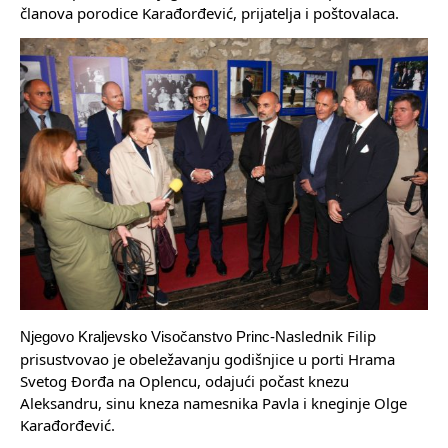
članova porodice Karađorđević, prijatelja i poštovalaca.
aslednik Filip
Njegovo Kraljevsko Visočanstvo Princ-N
prisustvovao je obeležavanju godišnjice u porti Hrama
Svetog Đorđa na Oplencu, odajući počast knezu
Aleksandru, sinu kneza namesnika Pavla i kneginje Olge
Karađorđević.