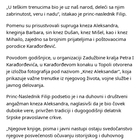
„U teškim trenucima bio je uz naš narod, deleći sa njim
zabrinutost, veru i nadu“, istakao je princ
Filip.
-naslednik
Pomenu su prisustvovali supruga kneza Aleksandra,
kneginja Barbara, sin knez Dušan, knez Mišel, kao i knez
Mihailo, zajedno sa brojnim prijateljima i poštovaocima
porodice Karađorđević.
Povodom godišnjice, u organizaciji Zadužbine kralja Petra I
Karađorđevića, u Karađorđevom konaku u Topoli otvorena
je izložba fotografija pod nazivom „Knez Aleksandar“, koja
prikazuje važne trenutke iz njegovog života, vojne službe i
javnog delovanja.
Princ
aslednik Filip podsetio je i na duhovni i društveni
-N
angažman kneza Aleksandra, naglasivši da je bio čovek
duboke vere, privržen tradiciji i dugogodišnji delatnik
Srpske pravoslavne crkve.
„Njegove knjige, pisma i javni nastupi ostaju svedočanstvo
njegove posvećenosti očuvanju istorijskog i duhovnog