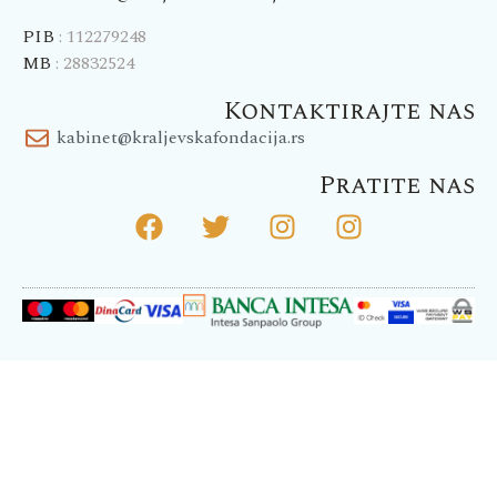
PIB
: 112279248
MB
: 28832524
Kontaktirajte nas
kabinet@kraljevskafondacija.rs
Pratite nas