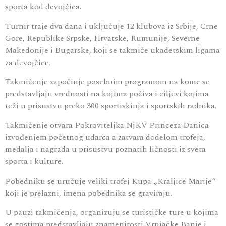
sporta kod devojčica.
Turnir traje dva dana i uključuje 12 klubova iz Srbije, Crne
Gore, Republike Srpske, Hrvatske, Rumunije, Severne
Makedonije i Bugarske, koji se takmiče ukadetskim ligama
za devojčice.
Takmičenje započinje posebnim programom na kome se
predstavljaju vrednosti na kojima počiva i ciljevi kojima
teži u prisustvu preko 300 sportiskinja i sportskih radnika.
Takmičenje otvara Pokroviteljka NjKV Princeza Danica
izvođenjem početnog udarca a zatvara dodelom trofeja,
medalja i nagrada u prisustvu poznatih ličnosti iz sveta
sporta i kulture.
Pobedniku se uručuje veliki trofej Kupa „Kraljice Marije“
koji je prelazni, imena pobednika se graviraju.
U pauzi takmičenja, organizuju se turističke ture u kojima
se gostima predstavljaju znamenitosti Vrnjačke Banje i