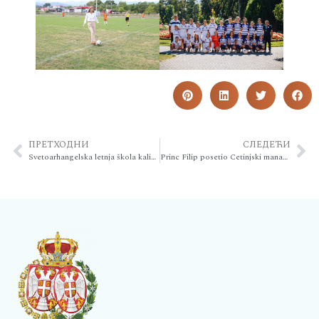
ПРЕТХОДНИ
СЛЕДЕЋИ
Svetoarhangelska letnja škola kaligrafije i istorije u Prizrenu
Princ Filip posetio Cetinjski manastir