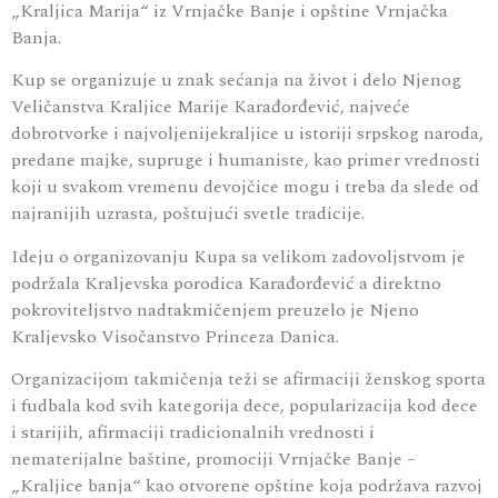
„Kraljica Marija“ iz Vrnjačke Banje i opštine Vrnjačka
Banja.
Kup se organizuje u znak sećanja na život i delo Njenog
Veličanstva Kraljice Marije Karađorđević, najveće
dobrotvorke i najvoljenijekraljice u istoriji srpskog naroda,
predane majke, supruge i humaniste, kao primer vrednosti
koji u svakom vremenu devojčice mogu i treba da slede od
najranijih uzrasta, poštujući svetle tradicije.
Ideju o organizovanju Kupa sa velikom zadovoljstvom je
podržala Kraljevska porodica Karađorđević a direktno
pokroviteljstvo nadtakmičenjem preuzelo je Njeno
Kraljevsko Visočanstvo Princeza Danica.
Organizacijom takmičenja teži se afirmaciji ženskog sporta
i fudbala kod svih kategorija dece, popularizacija kod dece
i starijih, afirmaciji tradicionalnih vrednosti i
nematerijalne baštine, promociji Vrnjačke Banje –
„Kraljice banja“ kao otvorene opštine koja podržava razvoj