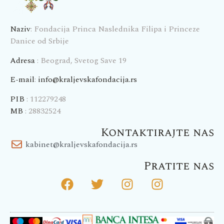
Naziv
: Fondacija Princa Naslednika Filipa i Princeze
Danice od Srbije
Adresa
: Beograd, Svetog Save 19
E-mail
:
info@kraljevskafondacija.rs
PIB
: 112279248
MB
: 28832524
Kontaktirajte nas
kabinet@kraljevskafondacija.rs
Pratite nas